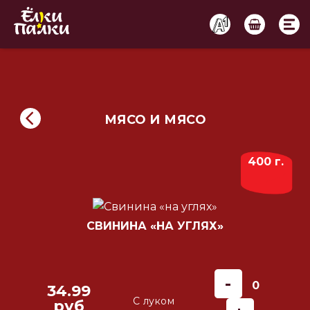
МЯСО И МЯСО
400 г.
СВИНИНА «НА УГЛЯХ»
-
0
34.99
С луком
руб