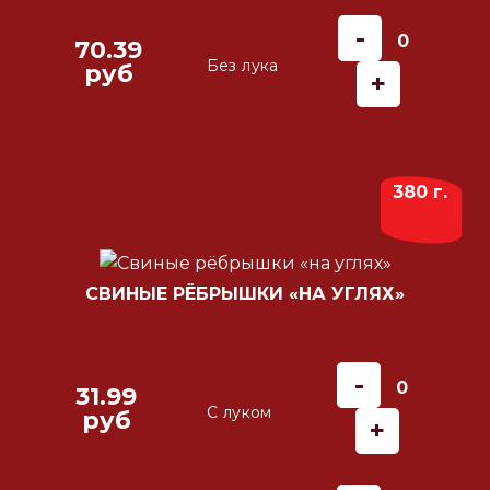
-
0
70.39
Без лука
руб
+
380 г.
СВИНЫЕ РЁБРЫШКИ «НА УГЛЯХ»
-
0
31.99
С луком
руб
+