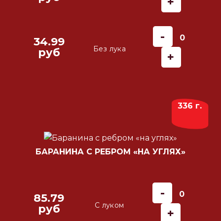
+
-
0
34.99
Без лука
руб
+
336 г.
БАРАНИНА С РЕБРОМ «НА УГЛЯХ»
-
0
85.79
С луком
руб
+