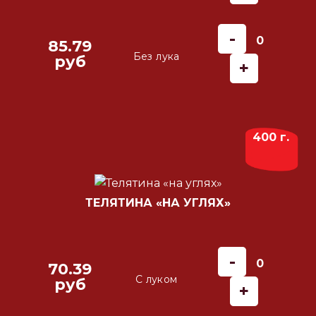
-
0
85.79
Без лука
руб
+
400 г.
ТЕЛЯТИНА «НА УГЛЯХ»
-
0
70.39
С луком
руб
+