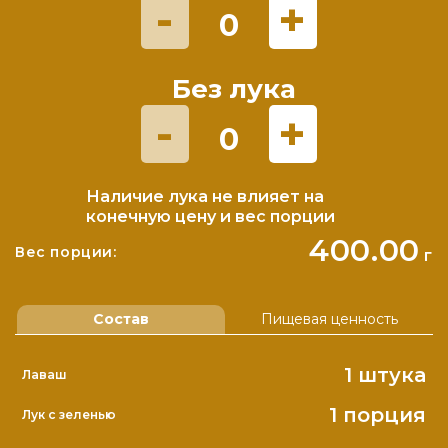
-
+
0
Без лука
-
+
0
Наличие лука не влияет на
конечную цену и вес порции
400.00
Вес порции:
г
Состав
Пищевая ценность
1 штука
Лаваш
1 порция
Лук с зеленью