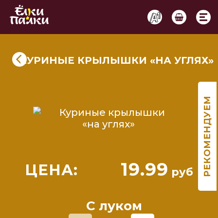
КУРИНЫЕ КРЫЛЫШКИ «НА УГЛЯХ»
РЕКОМЕНДУЕМ
Ё-морс
Ё-морс
Тропический с
Клубничный с
Кл
ракуйей и манго
имбирем
19.99
ЦЕНА:
руб
С луком