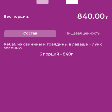
840.00
Вес порции:
г
Состав
Пищевая ценность
Кебаб из свинины и говядины в лаваше + лук с
зеленью
6 порций - 840г