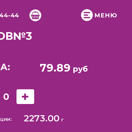
-44-44
МЕНЮ
ОВ
№3
79.89
А:
руб
+
0
2273.00
ции:
г