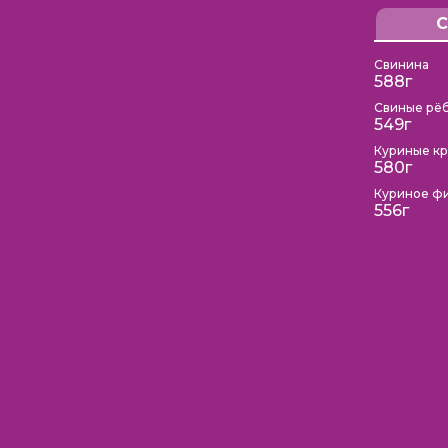
С
Свинина
588г
Свиные рё
549г
Куриные к
580г
Куриное ф
556г