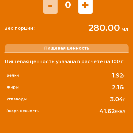
-
+
0
280.00
Вес порции:
мл
Пищевая ценность
Пищевая ценность указана в расчёте на 100 г
1.92
г
Белки
2.16
г
Жиры
3.04
г
Углеводы
41.62
ккал
Энерг. ценность