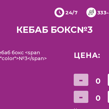
24/7
333
КЕБАБ БОКС
№3
ЦЕНА:
-
0
-
0