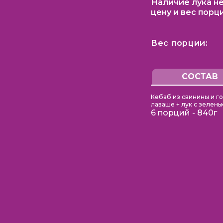
Наличие лука не
цену и вес порц
Вес порции:
СОСТАВ
Кебаб из свинины и г
лаваше + лук с зелен
6 порций - 840г