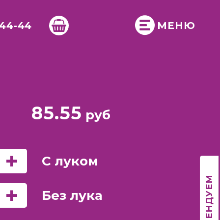
-44-44
МЕНЮ
85.55
руб
+
С луком
РЕКОМЕНДУЕМ
+
Без лука