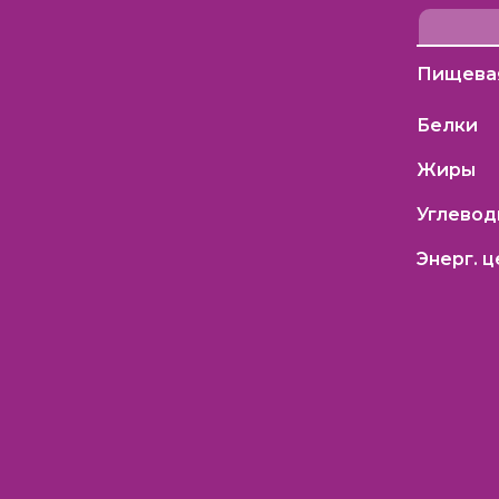
Пищевая
Белки
Жиры
Углево
Энерг. 