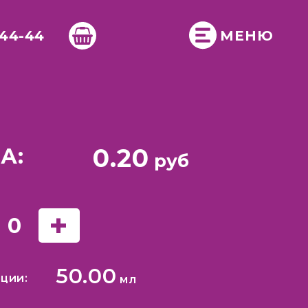
-44-44
МЕНЮ
0.20
А:
руб
+
0
50.00
ции:
мл