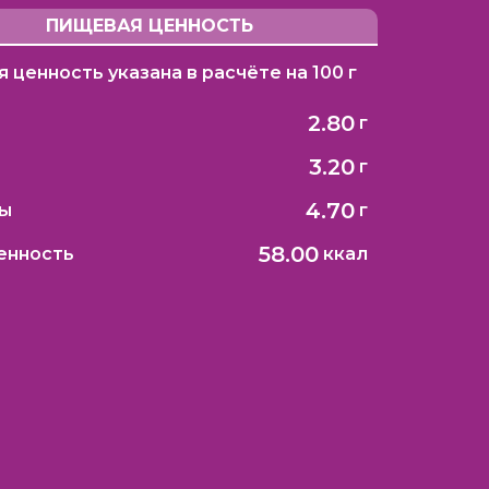
ПИЩЕВАЯ ЦЕННОСТЬ
 ценность указана в расчёте на 100 г
2.80
г
3.20
г
4.70
ды
г
58.00
ценность
ккал