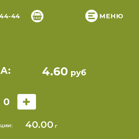
-44-44
МЕНЮ
4.60
А:
руб
+
0
40.00
ции:
г