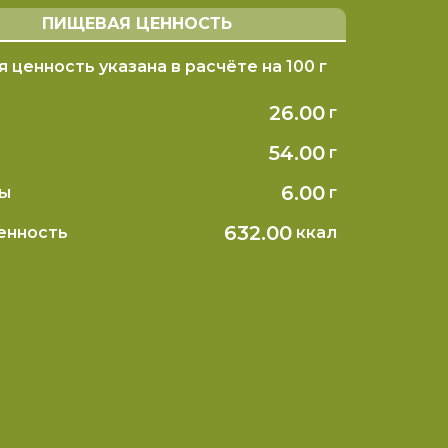
ПИЩЕВАЯ ЦЕННОСТЬ
 ценность указана в расчёте на 100 г
26.00
г
54.00
г
6.00
ды
г
632.00
ценность
ккал