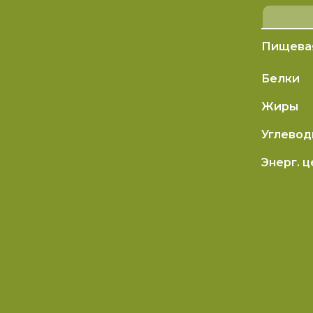
Пищевая
Белки
Жиры
Углево
Энерг. 