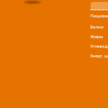
Пищевая
Белки
Жиры
Углево
Энерг. 