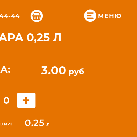
-44-44
МЕНЮ
РА 0,25 Л
3.00
А:
руб
+
0
0.25
ции:
л