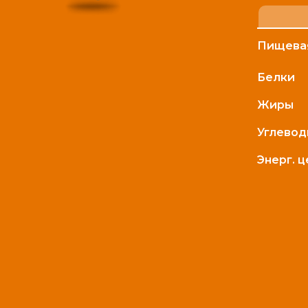
Пищевая
Белки
Жиры
Углево
Энерг. 