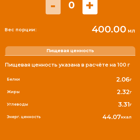
-
+
0
400.00
Вес порции:
мл
Пищевая ценность
Пищевая ценность указана в расчёте на 100 г
2.06
г
Белки
2.32
г
Жиры
3.31
г
Углеводы
44.07
ккал
Энерг. ценность