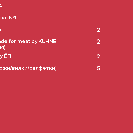
4
окс №1
2
и
2
ade for meat by KUHNE
ия)
2
y ЁП
5
ожи/вилки/салфетки)