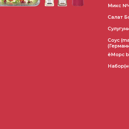
Микс №
Салат Б
Сулугун
Соус (m
(Герман
ёМорс b
Набор(н