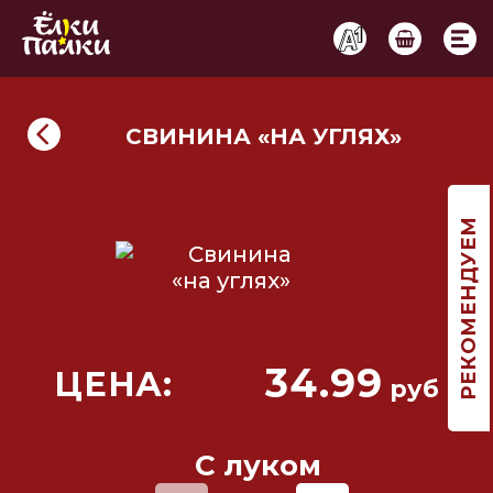
СВИНИНА «НА УГЛЯХ»
РЕКОМЕНДУЕМ
Ё-морс
Ё-морс
Тропический с
Клубничный с
Кл
ракуйей и манго
имбирем
34.99
ЦЕНА:
руб
С луком